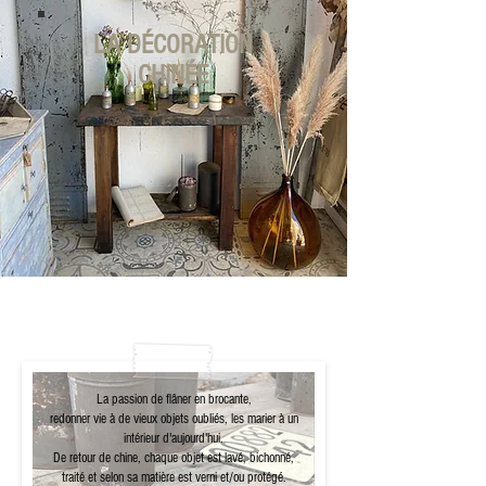
LA DÉCORATION
CHINÉE
La passion de flâner en brocante,
redonner vie à de vieux objets oubliés, les marier à un
intérieur d'aujourd'hui.
De retour de chine, chaque objet est lavé, bichonné,
traité et selon sa matière est verni et/ou protégé.