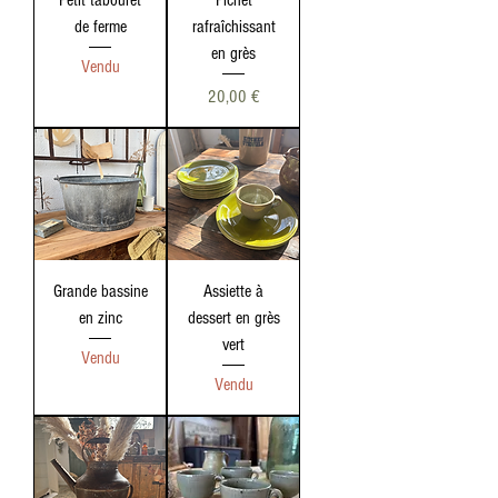
Petit tabouret
Pichet
de ferme
rafraîchissant
en grès
Vendu
Prix
20,00 €
Grande bassine
Assiette à
en zinc
dessert en grès
vert
Vendu
Vendu