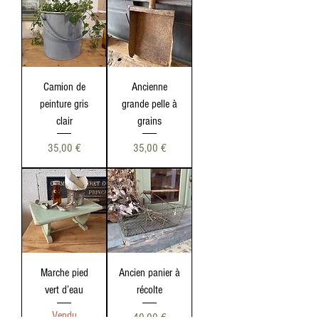
Camion de
Ancienne
peinture gris
grande pelle à
clair
grains
Prix
Prix
35,00 €
35,00 €
Marche pied
Ancien panier à
vert d’eau
récolte
Vendu
Prix
40,00 €