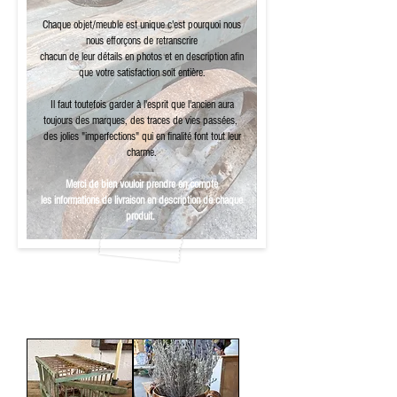
Chaque objet/meuble est unique c'est pourquoi nous
nous
efforçons
de retranscrire
chacun de leur détails en
photos
et en description afin
que votre satisfaction soit entière.
Il faut toutefois garder à l'esprit que l'ancien aura
toujours des marques, des traces de vies passées,
des jolies "
imperfections
" qui en finalité font tout leur
charme.
Merci de bien vouloir prendre en compte
les informations de livraison en description de chaque
produit.