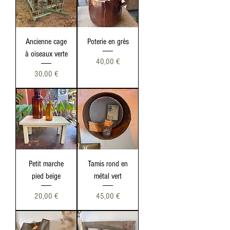
Ancienne cage
Poterie en grès
à oiseaux verte
Prix
40,00 €
Prix
30,00 €
Petit marche
Tamis rond en
pied beige
métal vert
Prix
Prix
20,00 €
45,00 €