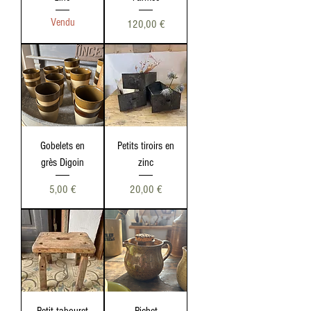
Vendu
Prix
120,00 €
Gobelets en
Petits tiroirs en
grès Digoin
zinc
Prix
Prix
5,00 €
20,00 €