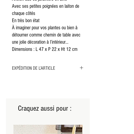
Avec ses petites poignées en laiton de
chaque côtés
En très bon état
À imaginer pour vos plantes ou bien à
détourner comme chemin de table avec
une jolie décoration à l’intérieur…
Dimensions : L 47 x P 22 x Ht 12 cm
EXPÉDITION DE L’ARTICLE
Merci de sélectionner l'expédition par MONDIAL
RELAY ou par COLISSIMO pour cet article.
L'envoi par transporteur n'est pas possible, l'objet
étant trop petit pour nécessiter ce type de
livraison.
Craquez aussi pour :