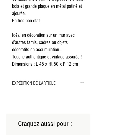
bois et grande plaque en métal patiné et
ajourée.
En très bon état.
Idéal en décoration sur un mur avec
d’autres tamis, cadres ou objets
décoratifs en accumulation...
Touche authentique et vintage assurée !
Dimensions : L 45 x Ht 50 x P 12 cm
EXPÉDITION DE L’ARTICLE
Merci de sélectionner l'expédition par MONDIAL
RELAY ou par COLISSIMO pour cet article.
L'envoi par transporteur n'est pas possible, l'objet
étant trop petit pour nécessiter ce type de
livraison.
Craquez aussi pour :