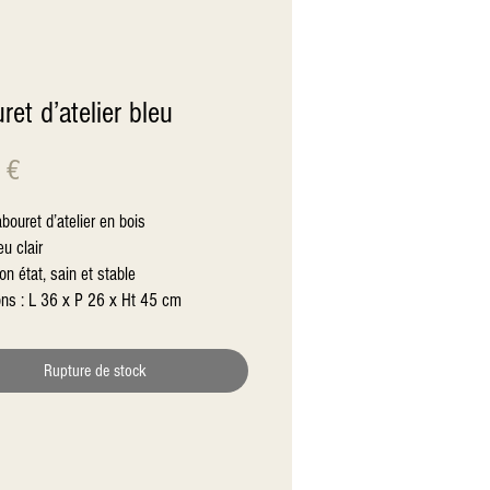
ret d’atelier bleu
Prix
 €
bouret d’atelier en bois
eu clair
on état, sain et stable
ns : L 36 x P 26 x Ht 45 cm
Rupture de stock