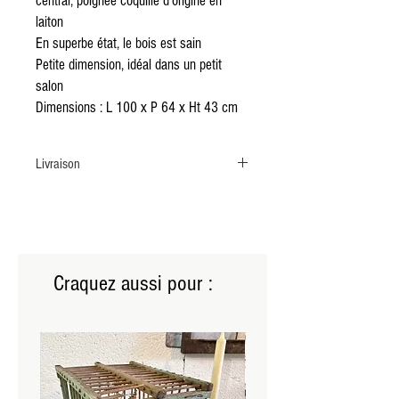
central, poignée coquille d’origine en
laiton
En superbe état, le bois est sain
Petite dimension, idéal dans un petit
salon
Dimensions : L 100 x P 64 x Ht 43 cm
Livraison
Livraison par transporteur TaxiMeuble sur la
France entière.
Délais de 2 à 4 semaines à compter de la
réservation
Prix : 90€ à régler directement le jour de la
Craquez aussi pour :
livraison auprès du transporteur
Merci de nous contacter après avoir passé
commande afin que le transport vous soit
réservé.