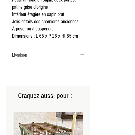
patine grise d’origine
Intérieur étagère en sapin brut
Jolis détails des charnières anciennes
À poser ou à suspendre
Dimensions : L 65 x P 26 x Ht 85 cm
Livraison
Livraison par transporteur TaxiMeuble sur la
France entière.
Délais de 2 à 4 semaines à compter de la
réservation
Prix : 90€ à régler directement le jour de la
Craquez aussi pour :
livraison auprès du transporteur
Merci de nous contacter après avoir passé
commande afin que le transport vous soit
réservé.