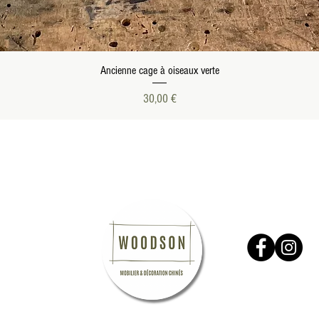
Aperçu rapide
Ancienne cage à oiseaux verte
Prix
30,00 €
Suivez-nous
nformations
GV
entions Légales
ous contacter