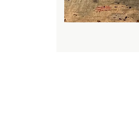
I
C
M
N