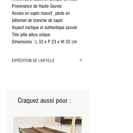
Provenance de Haute-Savoie
Assise en sapin massif , pieds en
bâtonnet de branche de sapin
Aspect rustique et authentique assuré
Très jolie pièce unique
Dimensions : L 33 x P 23 x Ht 32 cm
EXPÉDITION DE L’ARTICLE
Merci de sélectionner l'expédition par MONDIAL
RELAY ou par COLISSIMO pour cet article.
L'envoi par transporteur n'est pas possible, l'objet
étant trop petit pour nécessiter ce type de
livraison.
Craquez aussi pour :