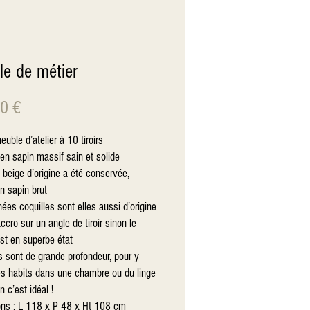
e de métier
Prix
0 €
uble d’atelier à 10 tiroirs
en sapin massif sain et solide
 beige d’origine a été conservée,
n sapin brut
ées coquilles sont elles aussi d’origine
ccro sur un angle de tiroir sinon le
st en superbe état
rs sont de grande profondeur, pour y
es habits dans une chambre ou du linge
 c’est idéal !
ns : L 118 x P 48 x Ht 108 cm