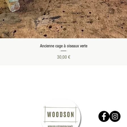
Aperçu rapide
Ancienne cage à oiseaux verte
Prix
30,00 €
Suivez-nous
nformations
GV
entions Légales
ous contacter