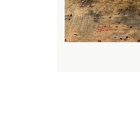
I
C
M
N