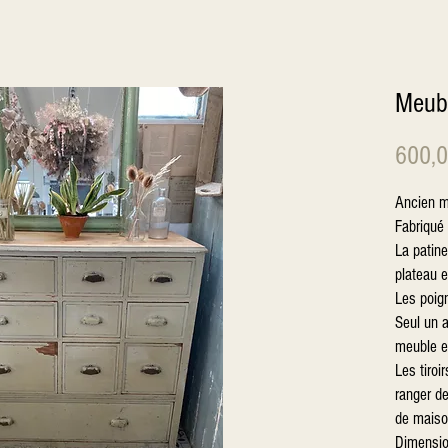
Meubl
600,0
Ancien me
Fabriqué 
La patine
plateau e
Les poign
Seul un a
meuble e
Les tiroi
ranger d
de maison
Dimensio