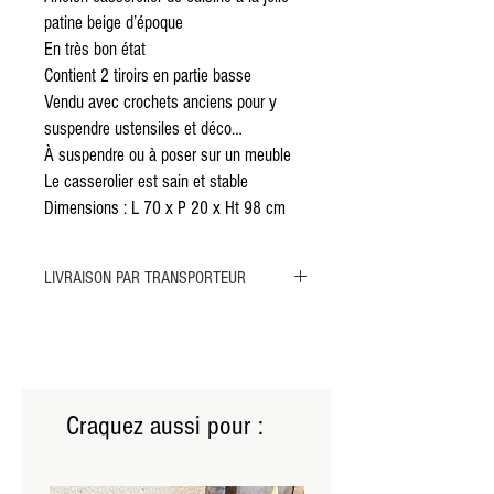
patine beige d’époque
En très bon état
Contient 2 tiroirs en partie basse
Vendu avec crochets anciens pour y
suspendre ustensiles et déco…
À suspendre ou à poser sur un meuble
Le casserolier est sain et stable
Dimensions : L 70 x P 20 x Ht 98 cm
LIVRAISON PAR TRANSPORTEUR
Merci de sélectionner la livraison par
Transporteur pour ce meuble.
Au choix :
-Transporteur TaxiMeuble
Délai estimé de 2 à 4 semaines à compter de la
Craquez aussi pour :
commande.
Prix : 80€ à régler au transporteur directement le
jour de la livraison.