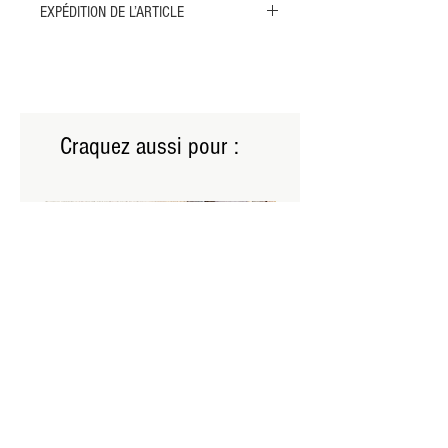
EXPÉDITION DE L’ARTICLE
Merci de sélectionner l'expédition par MONDIAL
RELAY ou par COLISSIMO pour cet article.
L'envoi par transporteur n'est pas possible, l'objet
étant trop petit pour nécessiter ce type de
livraison.
Craquez aussi pour :