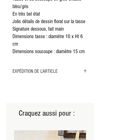
bleu/gris
En très bel état
Jolis détails de dessin floral sur la tasse
Signature dessous, fait main
Dimensions tasse : diamètre 10 x Ht 6
cm
Dimensions soucoupe : diamètre 15 cm
EXPÉDITION DE L’ARTICLE
Merci de sélectionner l'expédition par MONDIAL
RELAY ou par COLISSIMO pour cet article.
L'envoi par transporteur n'est pas possible, l'objet
étant trop petit pour nécessiter ce type de
livraison.
Craquez aussi pour :