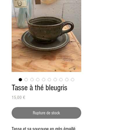
Tasse à thé bleugris
Prix
15,00 €
Rupture de stock
Tasse et sa soucoupe en grès émaillé