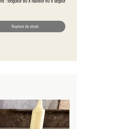
s : longueur 80 x hauteur 60 x largeur 
Rupture de stock