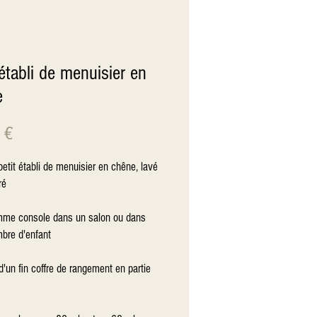
 établi de menuisier en
e
Prix
 €
etit établi de menuisier en chêne, lavé 
é

mme console dans un salon ou dans 
bre d'enfant

'un fin coffre de rangement en partie 