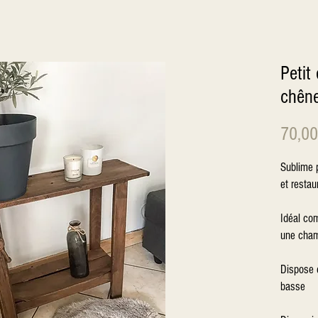
Petit
chên
70,00
Sublime p
et restaur
Idéal co
une cham
Dispose d
basse 
