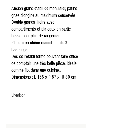
Ancien grand établi de menuisier, patine
grise d’origine au maximum conservée
Double grands tiroirs avec
compartiments et plateaux en partie
basse pour plus de rangement
Plateau en chêne massif fait de 3
bastaings
Dos de l’établi fermé pouvant faire office
de comptoir, une très belle pièce, idéale
comme îlot dans une cuisine…
Dimensions : L 155 x P 87 x Ht 80 cm
Livraison
Livraison par transporteur TaxiMeuble sur la
France entière.
Délais de 2 à 4 semaines à compter de la
réservation