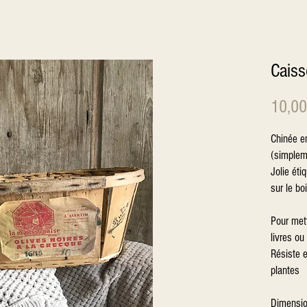
Caiss
10,00
Chinée e
(simplem
Jolie ét
sur le bo
Pour met
livres o
Résiste e
plantes
Dimensio