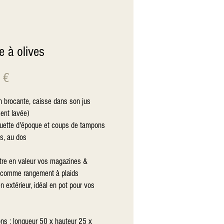
e à olives
Prix
 €
n brocante, caisse dans son jus
ent lavée)
iquette d'époque et coups de tampons
is, au dos
tre en valeur vos magazines &
u comme rangement à plaids
n extérieur, idéal en pot pour vos
ns : longueur 50 x hauteur 25 x