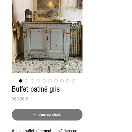
Buffet patiné gris
Prix
380,00 €
Rupture de stock
Ancien buffet sûrement utilisé dans un