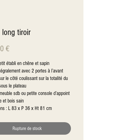
 long tiroir
Prix
0 €
tit établi en chêne et sapin
tégralement avec 2 portes à l’avant
sur le côté coulissant sur la totalité du
sous le plateau
meuble sdb ou petite console d’appoint
e et bois sain
ns : L 83 x P 36 x Ht 81 cm
Rupture de stock