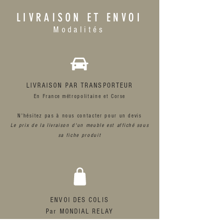
LIVRAISON ET ENVOI
Modalités
LIVRAISON PAR TRANSPORTEUR
En
France
métropolitaine et Corse
N'hésitez
pas à nous contacter
pour un devis
Le prix de la livraison d'un meuble est
affiché
sous
sa fiche produit
ENVOI DES COLIS
Par MONDIAL RELAY
En France, Belgique, Luxembourg, Pays-Bas,